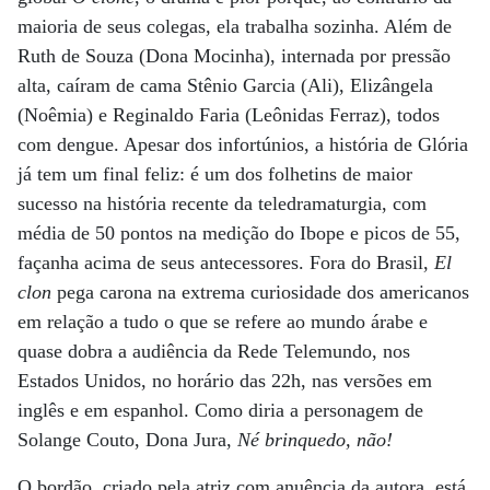
maioria de seus colegas, ela trabalha sozinha. Além de
Ruth de Souza (Dona Mocinha), internada por pressão
alta, caíram de cama Stênio Garcia (Ali), Elizângela
(Noêmia) e Reginaldo Faria (Leônidas Ferraz), todos
com dengue. Apesar dos infortúnios, a história de Glória
já tem um final feliz: é um dos folhetins de maior
sucesso na história recente da teledramaturgia, com
média de 50 pontos na medição do Ibope e picos de 55,
façanha acima de seus antecessores. Fora do Brasil,
El
clon
pega carona na extrema curiosidade dos americanos
em relação a tudo o que se refere ao mundo árabe e
quase dobra a audiência da Rede Telemundo, nos
Estados Unidos, no horário das 22h, nas versões em
inglês e em espanhol. Como diria a personagem de
Solange Couto, Dona Jura,
Né brinquedo, não!
O bordão, criado pela atriz com anuência da autora, está