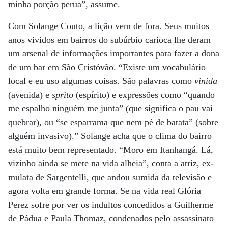
minha porção perua”, assume.
Com Solange Couto, a lição vem de fora. Seus muitos
anos vividos em bairros do subúrbio carioca lhe deram
um arsenal de informações importantes para fazer a dona
de um bar em São Cristóvão. “Existe um vocabulário
local e eu uso algumas coisas. São palavras como
vinida
(avenida) e
sprito
(espírito) e expressões como “quando
me espalho ninguém me junta” (que significa o pau vai
quebrar), ou “se esparrama que nem pé de batata” (sobre
alguém invasivo).” Solange acha que o clima do bairro
está muito bem representado. “Moro em Itanhangá. Lá,
vizinho ainda se mete na vida alheia”, conta a atriz, ex-
mulata de Sargentelli, que andou sumida da televisão e
agora volta em grande forma. Se na vida real Glória
Perez sofre por ver os indultos concedidos a Guilherme
de Pádua e Paula Thomaz, condenados pelo assassinato