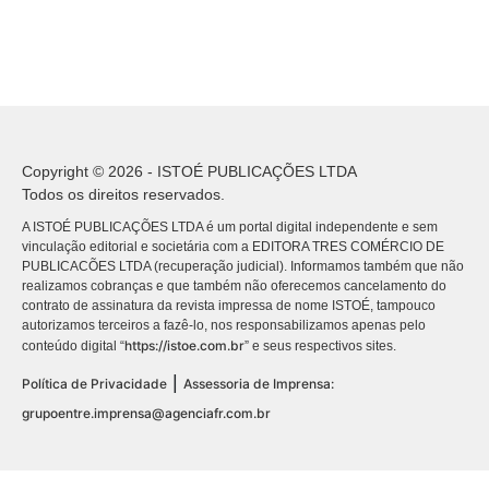
Copyright © 2026 - ISTOÉ PUBLICAÇÕES LTDA
Todos os direitos reservados.
A ISTOÉ PUBLICAÇÕES LTDA é um portal digital independente e sem
vinculação editorial e societária com a EDITORA TRES COMÉRCIO DE
PUBLICACÕES LTDA (recuperação judicial). Informamos também que não
realizamos cobranças e que também não oferecemos cancelamento do
contrato de assinatura da revista impressa de nome ISTOÉ, tampouco
autorizamos terceiros a fazê-lo, nos responsabilizamos apenas pelo
https://istoe.com.br
conteúdo digital “
” e seus respectivos sites.
|
Política de Privacidade
Assessoria de Imprensa:
grupoentre.imprensa@agenciafr.com.br