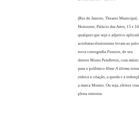
(Rio de Janeiro, Theatro Municipal, 
Horizonte, Palácio das Artes, 15 e 16;
qualquer que seja o adjetivo aplica
acrobatas-ilusionistas levam ao pal
nova coreografia
Passion
, de seu
diretor Moses Pendleton, com músic
para o polêmico filme
A última tent
enfoca a criação, a queda e a reden
a marca Momix. Ou seja, efeitos visu
plena sintonia.