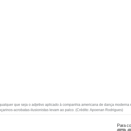
ica, qualquer que seja o adjetivo aplicado à companhia americana de dança moderna 
nçarinos-acrobatas-ilusionistas levam ao palco. (Crédito: Apoenan Rodrigues)
Para co