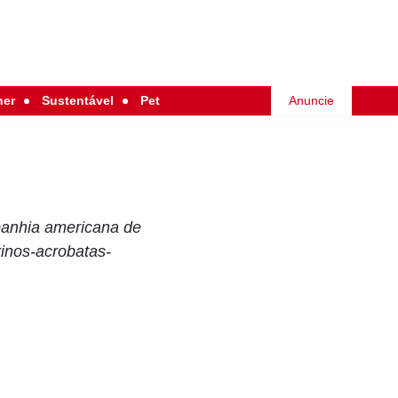
her
Sustentável
Pet
Anuncie
ompanhia americana de
rinos-acrobatas-