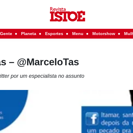
Gente
Planeta
Esportes
Menu
Motorshow
Mul
Tas – @MarceloTas
tter por um especialista no assunto