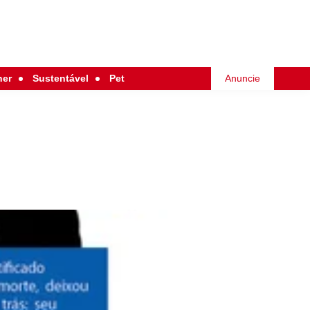
her
Sustentável
Pet
Anuncie