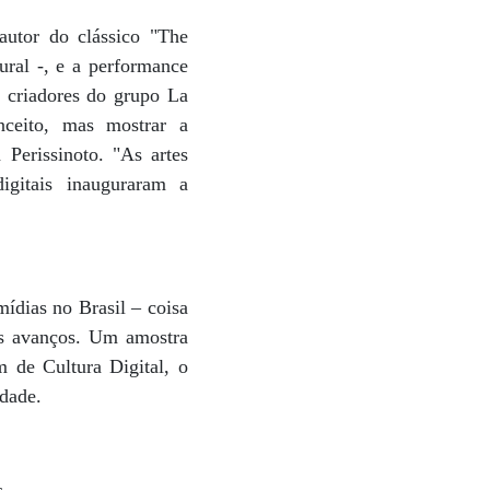
autor do clássico "The
ral -, e a performance
s criadores do grupo La
nceito, mas mostrar a
 Perissinoto. "As artes
digitais inauguraram a
dias no Brasil – coisa
nos avanços. Um amostra
m de Cultura Digital, o
idade.