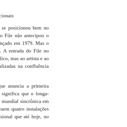
cionais
l se posicionou bem no
o File não antecipou o
 lançado em 1979. Mas o
. A entrada do File no
ico, mas ao artista e ao
lizadas na confluência
que anuncia a primeira
 significa que o longa-
e mundial sincrônica em
luem quatro instalações
sional que até hoje, no