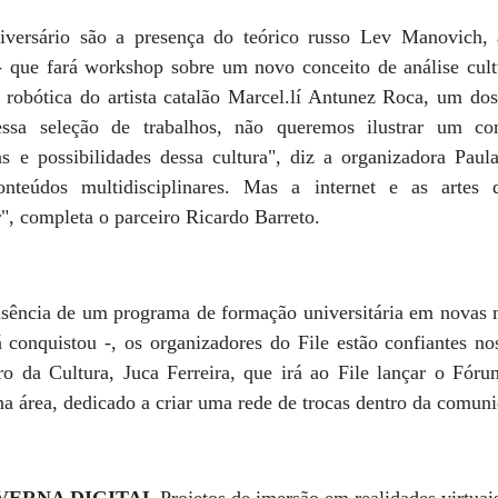
iversário são a presença do teórico russo Lev Manovich, 
que fará workshop sobre um novo conceito de análise cultu
o robótica do artista catalão Marcel.lí Antunez Roca, um do
sa seleção de trabalhos, não queremos ilustrar um co
s e possibilidades dessa cultura", diz a organizadora Paula
nteúdos multidisciplinares. Mas a internet e as artes 
r", completa o parceiro Ricardo Barreto.
ncia de um programa de formação universitária em novas mí
á conquistou -, os organizadores do File estão confiantes 
ro da Cultura, Juca Ferreira, que irá ao File lançar o Fóru
na área, dedicado a criar uma rede de trocas dentro da comun