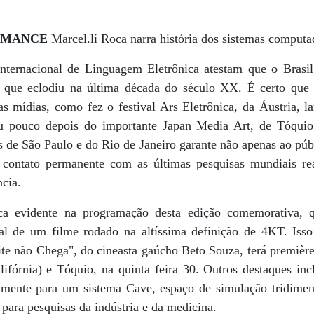
RMANCE
Marcel.lí Roca narra história dos sistemas computa
Internacional de Linguagem Eletrônica atestam que o Brasi
l que eclodiu na última década do século XX. É certo que 
s mídias, como fez o festival Ars Eletrônica, da Áustria,
çou pouco depois do importante Japan Media Art, de Tóquio
s de São Paulo e do Rio de Janeiro garante não apenas ao públ
 contato permanente com as últimas pesquisas mundiais rea
ncia.
ca evidente na programação desta edição comemorativa, 
tal de um filme rodado na altíssima definição de 4KT. Isso
e não Chega", do cineasta gaúcho Beto Souza, terá premièr
ifórnia) e Tóquio, na quinta feira 30. Outros destaques inc
ialmente para um sistema Cave, espaço de simulação tridimen
 para pesquisas da indústria e da medicina.