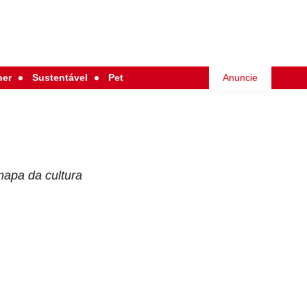
her
Sustentável
Pet
Anuncie
mapa da cultura