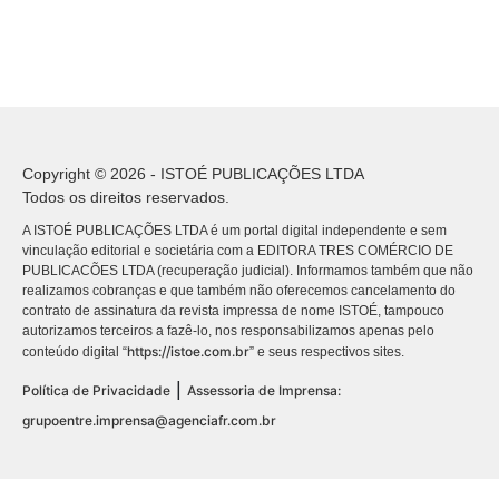
Copyright © 2026 - ISTOÉ PUBLICAÇÕES LTDA
Todos os direitos reservados.
A ISTOÉ PUBLICAÇÕES LTDA é um portal digital independente e sem
vinculação editorial e societária com a EDITORA TRES COMÉRCIO DE
PUBLICACÕES LTDA (recuperação judicial). Informamos também que não
realizamos cobranças e que também não oferecemos cancelamento do
contrato de assinatura da revista impressa de nome ISTOÉ, tampouco
autorizamos terceiros a fazê-lo, nos responsabilizamos apenas pelo
https://istoe.com.br
conteúdo digital “
” e seus respectivos sites.
|
Política de Privacidade
Assessoria de Imprensa:
grupoentre.imprensa@agenciafr.com.br