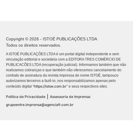
Copyright © 2026 - ISTOÉ PUBLICAÇÕES LTDA
Todos os direitos reservados.
A ISTOÉ PUBLICAÇÕES LTDA é um portal digital independente e sem
vinculação editorial e societária com a EDITORA TRES COMÉRCIO DE
PUBLICACÕES LTDA (recuperação judicial). Informamos também que não
realizamos cobranças e que também não oferecemos cancelamento do
contrato de assinatura da revista impressa de nome ISTOÉ, tampouco
autorizamos terceiros a fazê-lo, nos responsabilizamos apenas pelo
https://istoe.com.br
conteúdo digital “
” e seus respectivos sites.
|
Política de Privacidade
Assessoria de Imprensa:
grupoentre.imprensa@agenciafr.com.br