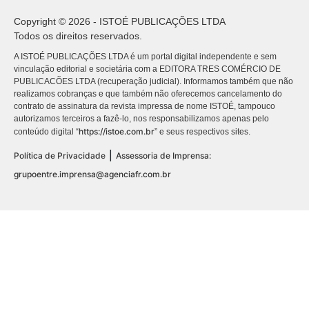
Copyright © 2026 - ISTOÉ PUBLICAÇÕES LTDA
Todos os direitos reservados.
A ISTOÉ PUBLICAÇÕES LTDA é um portal digital independente e sem
vinculação editorial e societária com a EDITORA TRES COMÉRCIO DE
PUBLICACÕES LTDA (recuperação judicial). Informamos também que não
realizamos cobranças e que também não oferecemos cancelamento do
contrato de assinatura da revista impressa de nome ISTOÉ, tampouco
autorizamos terceiros a fazê-lo, nos responsabilizamos apenas pelo
https://istoe.com.br
conteúdo digital “
” e seus respectivos sites.
|
Política de Privacidade
Assessoria de Imprensa:
grupoentre.imprensa@agenciafr.com.br