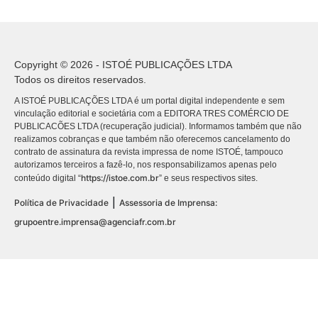
Copyright © 2026 - ISTOÉ PUBLICAÇÕES LTDA
Todos os direitos reservados.
A ISTOÉ PUBLICAÇÕES LTDA é um portal digital independente e sem
vinculação editorial e societária com a EDITORA TRES COMÉRCIO DE
PUBLICACÕES LTDA (recuperação judicial). Informamos também que não
realizamos cobranças e que também não oferecemos cancelamento do
contrato de assinatura da revista impressa de nome ISTOÉ, tampouco
autorizamos terceiros a fazê-lo, nos responsabilizamos apenas pelo
https://istoe.com.br
conteúdo digital “
” e seus respectivos sites.
|
Política de Privacidade
Assessoria de Imprensa:
grupoentre.imprensa@agenciafr.com.br