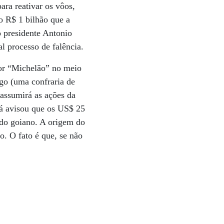
ra reativar os vôos,
o R$ 1 bilhão que a
o presidente Antonio
l processo de falência.
por “Michelão” no meio
igo (uma confraria de
 assumirá as ações da
já avisou que os US$ 25
 do goiano. A origem do
o. O fato é que, se não