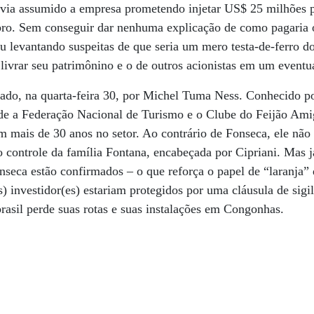
avia assumido a empresa prometendo injetar US$ 25 milhões pa
ro. Sem conseguir dar nenhuma explicação de como pagaria 
ou levantando suspeitas de que seria um mero testa-de-ferro d
 livrar seu patrimônino e o de outros acionistas em um eventua
pado, na quarta-feira 30, por Michel Tuma Ness. Conhecido 
side a Federação Nacional de Turismo e o Clube do Feijão Am
m mais de 30 anos no setor. Ao contrário de Fonseca, ele não
 controle da família Fontana, encabeçada por Cipriani. Mas 
seca estão confirmados – o que reforça o papel de “laranja”
) investidor(es) estariam protegidos por uma cláusula de sigil
brasil perde suas rotas e suas instalações em Congonhas.