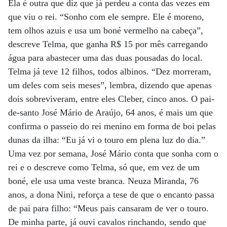
Ela é outra que diz que já perdeu a conta das vezes em
que viu o rei. “Sonho com ele sempre. Ele é moreno,
tem olhos azuis e usa um boné vermelho na cabeça”,
descreve Telma, que ganha R$ 15 por mês carregando
água para abastecer uma das duas pousadas do local.
Telma já teve 12 filhos, todos albinos. “Dez morreram,
um deles com seis meses”, lembra, dizendo que apenas
dois sobreviveram, entre eles Cleber, cinco anos. O pai-
de-santo José Mário de Araújo, 64 anos, é mais um que
confirma o passeio do rei menino em forma de boi pelas
dunas da ilha: “Eu já vi o touro em plena luz do dia.”
Uma vez por semana, José Mário conta que sonha com o
rei e o descreve como Telma, só que, em vez de um
boné, ele usa uma veste branca. Neuza Miranda, 76
anos, a dona Nini, reforça a tese de que o encanto passa
de pai para filho: “Meus pais cansaram de ver o touro.
De minha parte, já ouvi cavalos rinchando, sendo que