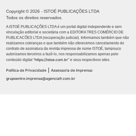
Copyright © 2026 - ISTOÉ PUBLICAÇÕES LTDA
Todos os direitos reservados.
A ISTOÉ PUBLICAÇÕES LTDA é um portal digital independente e sem
vinculação editorial e societária com a EDITORA TRES COMÉRCIO DE
PUBLICACÕES LTDA (recuperação judicial). Informamos também que não
realizamos cobranças e que também não oferecemos cancelamento do
contrato de assinatura da revista impressa de nome ISTOÉ, tampouco
autorizamos terceiros a fazê-lo, nos responsabilizamos apenas pelo
https://istoe.com.br
conteúdo digital “
” e seus respectivos sites.
|
Política de Privacidade
Assessoria de Imprensa:
grupoentre.imprensa@agenciafr.com.br