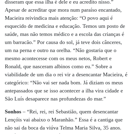
disseram que essa ilha é dele e eu acredito nisso.”
Apesar de acreditar que mora num paraíso encantado,
Macieira reivindica mais atenção: “O povo aqui é
esquecido de medicina e educação. Temos um posto de
saúde, mas não temos médico e a escola das crianças é
um barracão.” Por causa do sol, já teve dois cânceres,
um na perna e outro na orelha. “Não gostaria que o
mesmo acontecesse com os meus netos, Robert e
Ronald, que nasceram albinos como eu.” Sobre a
viabilidade de um dia o rei vir a desencantar Macieira, é
categórico: “Não vai ser nada bom. Já diziam os meus
antepassados que se isso acontecer a ilha vira cidade e
São Luís desaparece nas profundezas do mar.”
Sonhos
– “Rei, rei, rei Sebastião, quem desencantar
Lençóis vai abaixo o Maranhão.” Essa é a cantiga que
não sai da boca da viúva Telma Maria Silva, 35 anos.