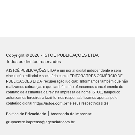
Copyright © 2026 - ISTOÉ PUBLICAÇÕES LTDA
Todos os direitos reservados.
A ISTOÉ PUBLICAÇÕES LTDA é um portal digital independente e sem
vinculação editorial e societária com a EDITORA TRES COMÉRCIO DE
PUBLICACÕES LTDA (recuperação judicial). Informamos também que não
realizamos cobranças e que também não oferecemos cancelamento do
contrato de assinatura da revista impressa de nome ISTOÉ, tampouco
autorizamos terceiros a fazê-lo, nos responsabilizamos apenas pelo
https://istoe.com.br
conteúdo digital “
” e seus respectivos sites.
|
Política de Privacidade
Assessoria de Imprensa:
grupoentre.imprensa@agenciafr.com.br