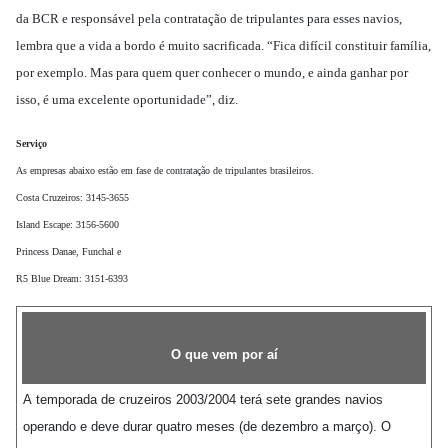
da BCR e responsável pela contratação de tripulantes para esses navios,
lembra que a vida a bordo é muito sacrificada. “Fica difícil constituir família,
por exemplo. Mas para quem quer conhecer o mundo, e ainda ganhar por
isso, é uma excelente oportunidade”, diz.
Serviço
As empresas abaixo estão em fase de contratação de tripulantes brasileiros.
Costa Cruzeiros: 3145-3655
Island Escape: 3156-5600
Princess Danae, Funchal e
R5 Blue Dream: 3151-6393
O que vem por aí
A temporada de cruzeiros 2003/2004 terá sete grandes navios
operando e deve durar quatro meses (de dezembro a março). O