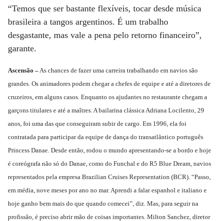
“Temos que ser bastante flexíveis, tocar desde música
brasileira a tangos argentinos. É um trabalho
desgastante, mas vale a pena pelo retorno financeiro”,
garante.
Ascensão –
As chances de fazer uma carreira trabalhando em navios são
grandes. Os animadores podem chegar a chefes de equipe e até a diretores de
cruzeiros, em alguns casos. Enquanto os ajudantes no restaurante chegam a
garçons titulares e até a maîtres. A bailarina clássica Adriana Locilento, 29
anos, foi uma das que conseguiram subir de cargo. Em 1996, ela foi
contratada para participar da equipe de dança do transatlântico português
Princess Danae. Desde então, rodou o mundo apresentando-se a bordo e hoje
é coreógrafa não só do Danae, como do Funchal e do R5 Blue Dream, navios
representados pela empresa Brazilian Cruises Representation (BCR). “Passo,
em média, nove meses por ano no mar. Aprendi a falar espanhol e italiano e
hoje ganho bem mais do que quando comecei”, diz. Mas, para seguir na
profissão, é preciso abrir mão de coisas importantes. Milton Sanchez, diretor