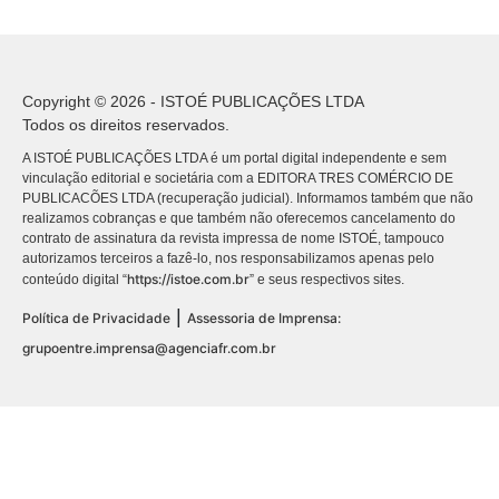
Copyright © 2026 - ISTOÉ PUBLICAÇÕES LTDA
Todos os direitos reservados.
A ISTOÉ PUBLICAÇÕES LTDA é um portal digital independente e sem
vinculação editorial e societária com a EDITORA TRES COMÉRCIO DE
PUBLICACÕES LTDA (recuperação judicial). Informamos também que não
realizamos cobranças e que também não oferecemos cancelamento do
contrato de assinatura da revista impressa de nome ISTOÉ, tampouco
autorizamos terceiros a fazê-lo, nos responsabilizamos apenas pelo
https://istoe.com.br
conteúdo digital “
” e seus respectivos sites.
|
Política de Privacidade
Assessoria de Imprensa:
grupoentre.imprensa@agenciafr.com.br