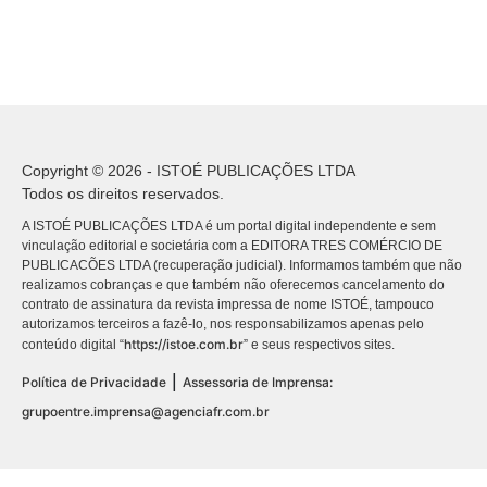
Copyright © 2026 - ISTOÉ PUBLICAÇÕES LTDA
Todos os direitos reservados.
A ISTOÉ PUBLICAÇÕES LTDA é um portal digital independente e sem
vinculação editorial e societária com a EDITORA TRES COMÉRCIO DE
PUBLICACÕES LTDA (recuperação judicial). Informamos também que não
realizamos cobranças e que também não oferecemos cancelamento do
contrato de assinatura da revista impressa de nome ISTOÉ, tampouco
autorizamos terceiros a fazê-lo, nos responsabilizamos apenas pelo
https://istoe.com.br
conteúdo digital “
” e seus respectivos sites.
|
Política de Privacidade
Assessoria de Imprensa:
grupoentre.imprensa@agenciafr.com.br