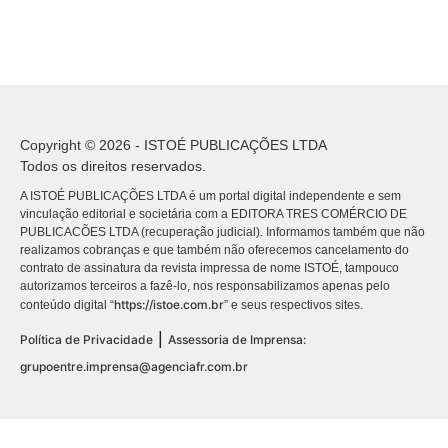
Copyright © 2026 - ISTOÉ PUBLICAÇÕES LTDA
Todos os direitos reservados.
A ISTOÉ PUBLICAÇÕES LTDA é um portal digital independente e sem
vinculação editorial e societária com a EDITORA TRES COMÉRCIO DE
PUBLICACÕES LTDA (recuperação judicial). Informamos também que não
realizamos cobranças e que também não oferecemos cancelamento do
contrato de assinatura da revista impressa de nome ISTOÉ, tampouco
autorizamos terceiros a fazê-lo, nos responsabilizamos apenas pelo
https://istoe.com.br
conteúdo digital “
” e seus respectivos sites.
|
Política de Privacidade
Assessoria de Imprensa:
grupoentre.imprensa@agenciafr.com.br