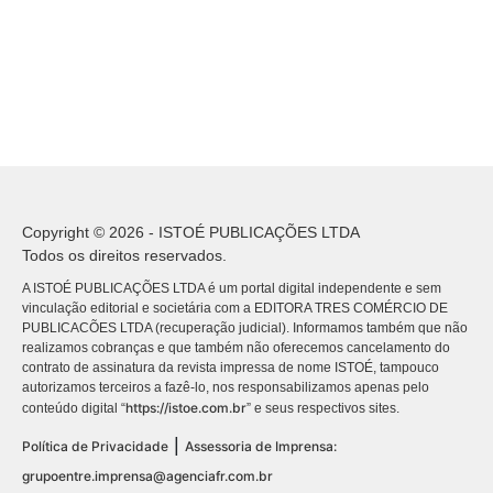
Copyright © 2026 - ISTOÉ PUBLICAÇÕES LTDA
Todos os direitos reservados.
A ISTOÉ PUBLICAÇÕES LTDA é um portal digital independente e sem
vinculação editorial e societária com a EDITORA TRES COMÉRCIO DE
PUBLICACÕES LTDA (recuperação judicial). Informamos também que não
realizamos cobranças e que também não oferecemos cancelamento do
contrato de assinatura da revista impressa de nome ISTOÉ, tampouco
autorizamos terceiros a fazê-lo, nos responsabilizamos apenas pelo
https://istoe.com.br
conteúdo digital “
” e seus respectivos sites.
|
Política de Privacidade
Assessoria de Imprensa:
grupoentre.imprensa@agenciafr.com.br