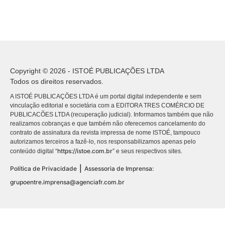
Copyright © 2026 - ISTOÉ PUBLICAÇÕES LTDA
Todos os direitos reservados.
A ISTOÉ PUBLICAÇÕES LTDA é um portal digital independente e sem
vinculação editorial e societária com a EDITORA TRES COMÉRCIO DE
PUBLICACÕES LTDA (recuperação judicial). Informamos também que não
realizamos cobranças e que também não oferecemos cancelamento do
contrato de assinatura da revista impressa de nome ISTOÉ, tampouco
autorizamos terceiros a fazê-lo, nos responsabilizamos apenas pelo
https://istoe.com.br
conteúdo digital “
” e seus respectivos sites.
|
Política de Privacidade
Assessoria de Imprensa:
grupoentre.imprensa@agenciafr.com.br