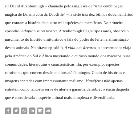
sir David Attenborough – chamado pelos ingleses de “uma combinação
mágica de Darwin com dr. Dootlitle” –, a série traz dez ótimos documentários
que contam a história de quatro mil espécies de mamíferos. No primeiro
episódio,
Adaptar-se ou morrer
, Attenborough flagra tipos raros, observa o
nascimento do híbrido ornitorrinco e fala do poder do leite na alimentação
destes animais. No oitavo episódio,
A vida nas árvores
, o apresentador viaja
pela América do Sul e África mostrando o curioso mundo dos macacos, suas
comunidades, hierarquias e características. Há, por exemplo, espécies
carnívoras que comem desde coelhos até flamingos. Cheio de histórias e
imagens captadas com impressionante realismo,
Mamíferos
não apenas
entretém como também serve de alerta à garantia da sobrevivência daquela
que é considerada a espécie animal mais complexa e diversificada.