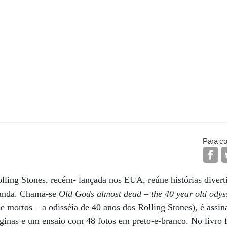
Para co
ling Stones, recém- lançada nos EUA, reúne histórias divert
banda. Chama-se
Old Gods almost dead – the 40 year old odyss
e mortos – a odisséia de 40 anos dos Rolling Stones), é assina
ginas e um ensaio com 48 fotos em preto-e-branco. No livro f