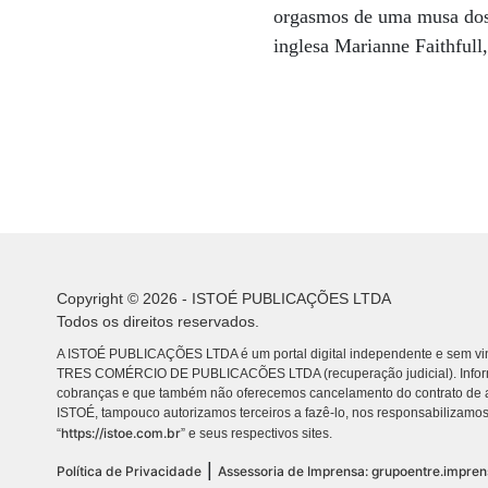
orgasmos de uma musa dos 
inglesa Marianne Faithfull
Copyright © 2026 - ISTOÉ PUBLICAÇÕES LTDA
Todos os direitos reservados.
A ISTOÉ PUBLICAÇÕES LTDA é um portal digital independente e sem vin
TRES COMÉRCIO DE PUBLICACÕES LTDA (recuperação judicial). Info
cobranças e que também não oferecemos cancelamento do contrato de a
ISTOÉ, tampouco autorizamos terceiros a fazê-lo, nos responsabilizamos
https://istoe.com.br
“
” e seus respectivos sites.
|
Política de Privacidade
Assessoria de Imprensa: grupoentre.impre