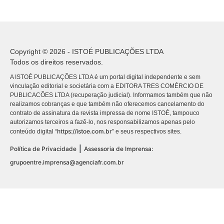
Copyright © 2026 - ISTOÉ PUBLICAÇÕES LTDA
Todos os direitos reservados.
A ISTOÉ PUBLICAÇÕES LTDA é um portal digital independente e sem
vinculação editorial e societária com a EDITORA TRES COMÉRCIO DE
PUBLICACÕES LTDA (recuperação judicial). Informamos também que não
realizamos cobranças e que também não oferecemos cancelamento do
contrato de assinatura da revista impressa de nome ISTOÉ, tampouco
autorizamos terceiros a fazê-lo, nos responsabilizamos apenas pelo
https://istoe.com.br
conteúdo digital “
” e seus respectivos sites.
|
Política de Privacidade
Assessoria de Imprensa:
grupoentre.imprensa@agenciafr.com.br