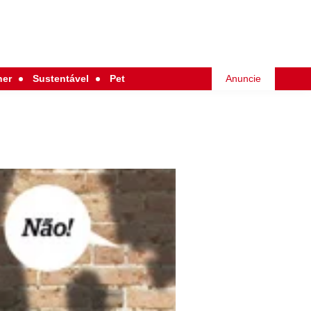
her
Sustentável
Pet
Anuncie