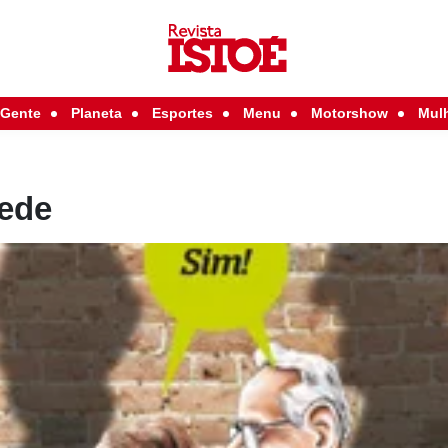
Gente
Planeta
Esportes
Menu
Motorshow
Mul
rede