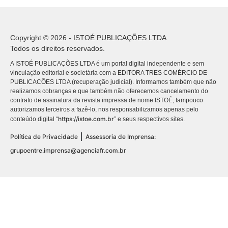
Copyright © 2026 - ISTOÉ PUBLICAÇÕES LTDA
Todos os direitos reservados.
A ISTOÉ PUBLICAÇÕES LTDA é um portal digital independente e sem
vinculação editorial e societária com a EDITORA TRES COMÉRCIO DE
PUBLICACÕES LTDA (recuperação judicial). Informamos também que não
realizamos cobranças e que também não oferecemos cancelamento do
contrato de assinatura da revista impressa de nome ISTOÉ, tampouco
autorizamos terceiros a fazê-lo, nos responsabilizamos apenas pelo
https://istoe.com.br
conteúdo digital “
” e seus respectivos sites.
|
Política de Privacidade
Assessoria de Imprensa:
grupoentre.imprensa@agenciafr.com.br