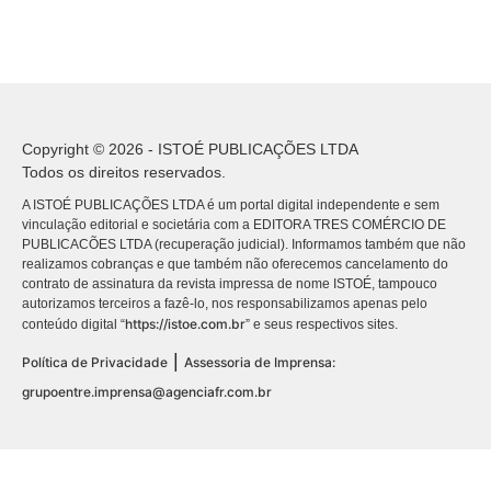
Copyright © 2026 - ISTOÉ PUBLICAÇÕES LTDA
Todos os direitos reservados.
A ISTOÉ PUBLICAÇÕES LTDA é um portal digital independente e sem
vinculação editorial e societária com a EDITORA TRES COMÉRCIO DE
PUBLICACÕES LTDA (recuperação judicial). Informamos também que não
realizamos cobranças e que também não oferecemos cancelamento do
contrato de assinatura da revista impressa de nome ISTOÉ, tampouco
autorizamos terceiros a fazê-lo, nos responsabilizamos apenas pelo
https://istoe.com.br
conteúdo digital “
” e seus respectivos sites.
|
Política de Privacidade
Assessoria de Imprensa:
grupoentre.imprensa@agenciafr.com.br