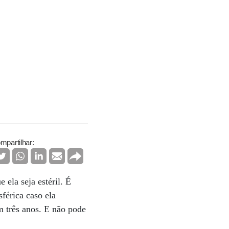
mpartilhar:
ela seja estéril. É
férica caso ela
m três anos. E não pode