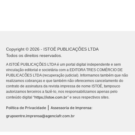
Copyright © 2026 - ISTOÉ PUBLICAÇÕES LTDA
Todos os direitos reservados.
A ISTOÉ PUBLICAÇÕES LTDA é um portal digital independente e sem
vinculação editorial e societária com a EDITORA TRES COMÉRCIO DE
PUBLICACÕES LTDA (recuperação judicial). Informamos também que não
realizamos cobranças e que também não oferecemos cancelamento do
contrato de assinatura da revista impressa de nome ISTOÉ, tampouco
autorizamos terceiros a fazê-lo, nos responsabilizamos apenas pelo
https://istoe.com.br
conteúdo digital “
” e seus respectivos sites.
|
Política de Privacidade
Assessoria de Imprensa:
grupoentre.imprensa@agenciafr.com.br