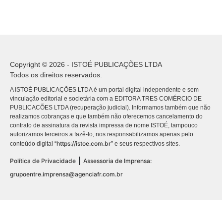
Copyright © 2026 - ISTOÉ PUBLICAÇÕES LTDA
Todos os direitos reservados.
A ISTOÉ PUBLICAÇÕES LTDA é um portal digital independente e sem
vinculação editorial e societária com a EDITORA TRES COMÉRCIO DE
PUBLICACÕES LTDA (recuperação judicial). Informamos também que não
realizamos cobranças e que também não oferecemos cancelamento do
contrato de assinatura da revista impressa de nome ISTOÉ, tampouco
autorizamos terceiros a fazê-lo, nos responsabilizamos apenas pelo
https://istoe.com.br
conteúdo digital “
” e seus respectivos sites.
|
Política de Privacidade
Assessoria de Imprensa:
grupoentre.imprensa@agenciafr.com.br