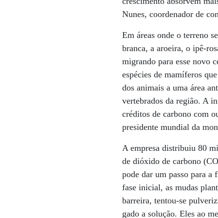
crescimento absorvem mais
Nunes, coordenador de con
Em áreas onde o terreno se
branca, a aroeira, o ipê-r
migrando para esse novo ce
espécies de mamíferos que 
dos animais a uma área an
vertebrados da região. A i
créditos de carbono com ou
presidente mundial da mon
A empresa distribuiu 80 m
de dióxido de carbono (CO
pode dar um passo para a f
fase inicial, as mudas plan
barreira, tentou-se pulver
gado a solução. Eles ao m