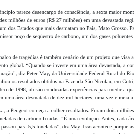
rincípio parece desencargo de consciência, a sexta maior mon
u dez milhões de euros (R$ 27 milhões) em uma devastada reg
um dos Estados que mais desmatam no País, Mato Grosso. Par
issor poço de seqüestro de carbono, um dos gases poluentes
lco de tragédias é também cenário de um projeto que visa a
nto global. “Quando se investe em uma área devastada, a co
situação”, diz Peter May, da Universidade Federal Rural do Rio
liou os resultados obtidos na Fazenda São Nicolau, em Cotri
ro de 1998, ali são conduzidas experiências para medir a qu
m uma área desmatada de dez mil hectares, uma vez e meia a 
sa, a Peugeot começa a colher resultados. Foram dois milhões
neladas de carbono fixadas. “É uma evolução. Antes, cada ár
 passou para 5,5 toneladas”, diz May. Isso acontece porque a