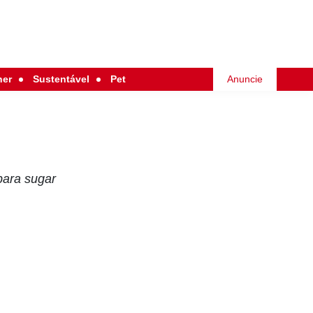
her
Sustentável
Pet
Anuncie
para sugar