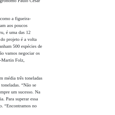
 agrônomo Paulo César
 como a figueira-
oram aos poucos
ru, é uma das 12
do projeto é a volta
panham 500 espécies de
Não vamos negociar os
-Martin Folz,
m média três toneladas
 toneladas. “Não se
 sempre um sucesso. Na
ia. Para superar essa
ião. “Encontramos no