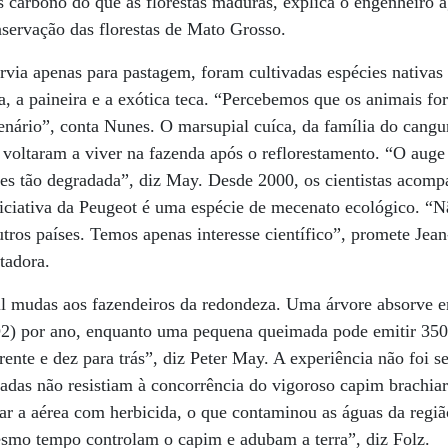
 carbono do que as florestas maduras, explica o engenheiro
servação das florestas de Mato Grosso.
rvia apenas para pastagem, foram cultivadas espécies nativas
osa, a paineira e a exótica teca. “Percebemos que os animais f
nário”, conta Nunes. O marsupial cuíca, da família do cangu
voltaram a viver na fazenda após o reflorestamento. “O auge 
tes tão degradada”, diz May. Desde 2000, os cientistas acom
niciativa da Peugeot é uma espécie de mecenato ecológico. “
tros países. Temos apenas interesse científico”, promete Jean
tadora.
il mudas aos fazendeiros da redondeza. Uma árvore absorve e
2) por ano, enquanto uma pequena queimada pode emitir 350
rente e dez para trás”, diz Peter May. A experiência não foi
tadas não resistiam à concorrência do vigoroso capim brachiar
izar a aérea com herbicida, o que contaminou as águas da reg
esmo tempo controlam o capim e adubam a terra”, diz Folz.