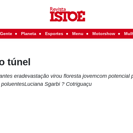
Gente
Planeta
Esportes
Menu
Motorshow
Mul
o túnel
ntes eradevastação virou floresta jovemcom potencial 
 poluentesLuciana Sgarbi ? Cotriguaçu