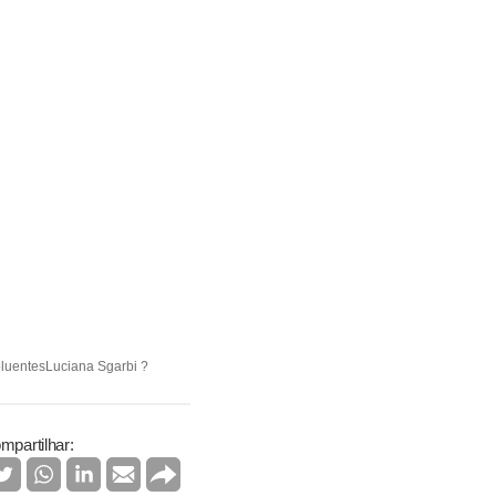
oluentesLuciana Sgarbi ?
mpartilhar: