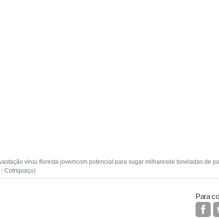
astação virou floresta jovemcom potencial para sugar milharesde toneladas de p
 - Cotriguaçu)
Para co