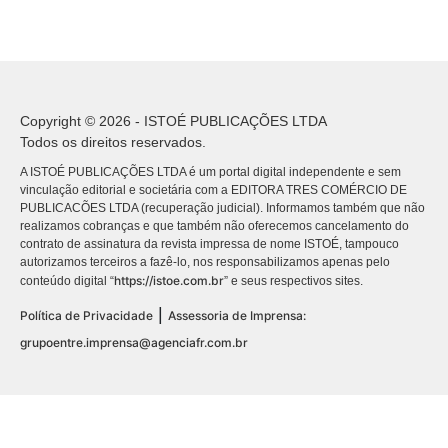
Copyright © 2026 - ISTOÉ PUBLICAÇÕES LTDA
Todos os direitos reservados.
A ISTOÉ PUBLICAÇÕES LTDA é um portal digital independente e sem
vinculação editorial e societária com a EDITORA TRES COMÉRCIO DE
PUBLICACÕES LTDA (recuperação judicial). Informamos também que não
realizamos cobranças e que também não oferecemos cancelamento do
contrato de assinatura da revista impressa de nome ISTOÉ, tampouco
autorizamos terceiros a fazê-lo, nos responsabilizamos apenas pelo
https://istoe.com.br
conteúdo digital “
” e seus respectivos sites.
|
Política de Privacidade
Assessoria de Imprensa:
grupoentre.imprensa@agenciafr.com.br