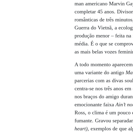
man americano Marvin Gaye
completar 45 anos. Diviso
românticas de três minutos
Guerra do Vietnã, a ecolog
produção menor – feita na 
média. É o que se compr
as mais belas vozes femin
A todo momento aparecem a
uma variante do antigo
Mar
parcerias com as divas so
centra-se nos três anos e
nos braços do amigo durant
emocionante faixa
Ain’t no
Ross, o clima é um pouco d
fumante. Gravou separadame
heart)
, exemplos de que al