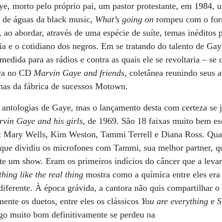
, morto pelo próprio pai, um pastor protestante, em 1984, u
r de águas da black music,
What’s going on
rompeu com o for
, ao abordar, através de uma espécie de suíte, temas inéditos
ia e o cotidiano dos negros. Em se tratando do talento de Gay
medida para as rádios e contra as quais ele se revoltaria – s
ova no CD
Marvin Gaye and friends
, coletânea reunindo seus 
inas da fábrica de sucessos Motown.
ntologias de Gaye, mas o lançamento desta com certeza se j
vin Gaye and his girls
, de 1969. São 18 faixas muito bem es
ul Mary Wells, Kim Weston, Tammi Terrell e Diana Ross. Qua
m que dividiu os microfones com Tammi, sua melhor partner, 
e um show. Eram os primeiros indícios do câncer que a levar
thing like the real thing
mostra como a química entre eles era
iferente. À época grávida, a cantora não quis compartilhar 
nte os duetos, entre eles os clássicos
You are everything
e
S
go muito bom definitivamente se perdeu na