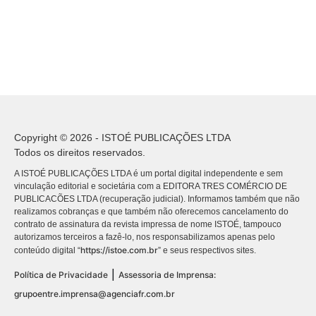
Copyright © 2026 - ISTOÉ PUBLICAÇÕES LTDA
Todos os direitos reservados.
A ISTOÉ PUBLICAÇÕES LTDA é um portal digital independente e sem
vinculação editorial e societária com a EDITORA TRES COMÉRCIO DE
PUBLICACÕES LTDA (recuperação judicial). Informamos também que não
realizamos cobranças e que também não oferecemos cancelamento do
contrato de assinatura da revista impressa de nome ISTOÉ, tampouco
autorizamos terceiros a fazê-lo, nos responsabilizamos apenas pelo
https://istoe.com.br
conteúdo digital “
” e seus respectivos sites.
|
Política de Privacidade
Assessoria de Imprensa:
grupoentre.imprensa@agenciafr.com.br