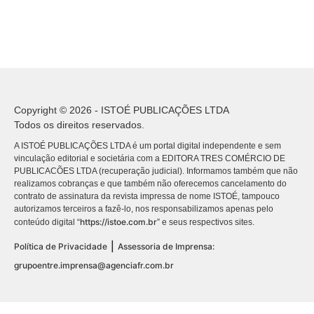
Copyright © 2026 - ISTOÉ PUBLICAÇÕES LTDA
Todos os direitos reservados.
A ISTOÉ PUBLICAÇÕES LTDA é um portal digital independente e sem
vinculação editorial e societária com a EDITORA TRES COMÉRCIO DE
PUBLICACÕES LTDA (recuperação judicial). Informamos também que não
realizamos cobranças e que também não oferecemos cancelamento do
contrato de assinatura da revista impressa de nome ISTOÉ, tampouco
autorizamos terceiros a fazê-lo, nos responsabilizamos apenas pelo
https://istoe.com.br
conteúdo digital “
” e seus respectivos sites.
|
Política de Privacidade
Assessoria de Imprensa:
grupoentre.imprensa@agenciafr.com.br