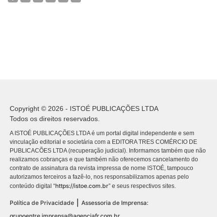
Copyright © 2026 - ISTOÉ PUBLICAÇÕES LTDA
Todos os direitos reservados.
A ISTOÉ PUBLICAÇÕES LTDA é um portal digital independente e sem
vinculação editorial e societária com a EDITORA TRES COMÉRCIO DE
PUBLICACÕES LTDA (recuperação judicial). Informamos também que não
realizamos cobranças e que também não oferecemos cancelamento do
contrato de assinatura da revista impressa de nome ISTOÉ, tampouco
autorizamos terceiros a fazê-lo, nos responsabilizamos apenas pelo
https://istoe.com.br
conteúdo digital “
” e seus respectivos sites.
|
Política de Privacidade
Assessoria de Imprensa:
grupoentre.imprensa@agenciafr.com.br