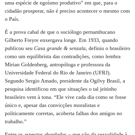
uma espécie de egoísmo produtivo” em que, para o
cidadão prosperar, não é preciso acontecer o mesmo com
o País.
É a prova cabal de que o sociólogo pernambucano
Gilberto Freyre enxergava longe. Em 1933, quando
publicou seu
Casa grande & senzala
, definiu o brasileiro
como um equilibrista das contradições, como lembra
Mirian Goldenberg, antropóloga e professora da
Universidade Federal do Rio de Janeiro (UFRJ).
Segundo Sergio Amado, presidente da Ogilvy Brasil, a
pesquisa identificou em que situações o tal jeitinho
brasileiro vem à tona. “Ele vive cada dia como se fosse
único e, apesar das convicções moralistas e
politicamente corretas, acoberta falhas dos amigos no
trabalho.”
Entre os aspectos abordados
–
que vão da sexualidade à