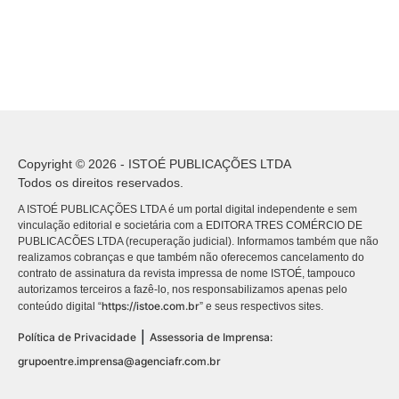
Copyright © 2026 - ISTOÉ PUBLICAÇÕES LTDA
Todos os direitos reservados.
A ISTOÉ PUBLICAÇÕES LTDA é um portal digital independente e sem
vinculação editorial e societária com a EDITORA TRES COMÉRCIO DE
PUBLICACÕES LTDA (recuperação judicial). Informamos também que não
realizamos cobranças e que também não oferecemos cancelamento do
contrato de assinatura da revista impressa de nome ISTOÉ, tampouco
autorizamos terceiros a fazê-lo, nos responsabilizamos apenas pelo
https://istoe.com.br
conteúdo digital “
” e seus respectivos sites.
|
Política de Privacidade
Assessoria de Imprensa:
grupoentre.imprensa@agenciafr.com.br