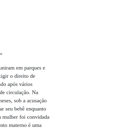
o”
uniram em parques e
gir o direito de
ado após vários
de circulação. Na
meses, sob a acusação
ar seu bebê enquanto
ra mulher foi convidada
mento materno é uma