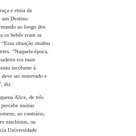
raça e etnia da
e um Destino:
ormando ao longo dos
a os bebês eram as
o. “Essa situação mudou
rtes. “Naquela época,
madeira era mais
istiu incólume à
 deve ser reservado e
, diz.
quena Alice, de três
 percebe muitas
omens, ao contrário,
es machistas, na
ícia Universidade