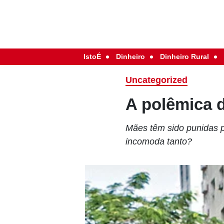
IstoÉ
Dinheiro
Dinheiro Rural
Uncategorized
A polêmica 
Mães têm sido punidas p
incomoda tanto?