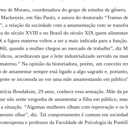
tes de Moraes, coordenadora do grupo de estudos de gênero, 
a Mackenzie, em São Paulo, e autora do doutorado “Tramas d
”, a relação da sociedade com a amamentação vem se transf
a do século XVIII e no Brasil do século XIX quem alimentav
X a figura materna voltou a ser a mais indicada para a funçã
60, quando a mulher chegou ao mercado de trabalho”, diz Mi
édicos, acreditavam que o leite industrializado servido na ma
materno.” Na opinião da historiadora, porém, um conceito res
de amamentar sempre está ligado a algo sagrado e, portanto,
a gente se incomoda ao ver uma mãe amamentando em público”
trícia Boudakian, 29 anos, conhece essa sensação. Mãe da pe
 que não sente vergonha de amamentar a filha em público, mas
 a situação. “Algumas mulheres olham com reprovação e os h
 mesmo olhar”, diz. Tal comportamento é comum em sociedad
icoterapeuta e professor da Faculdade de Psicologia da Pontif