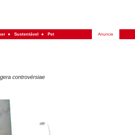
her
Sustentável
Pet
Anuncie
gera controvérsiae