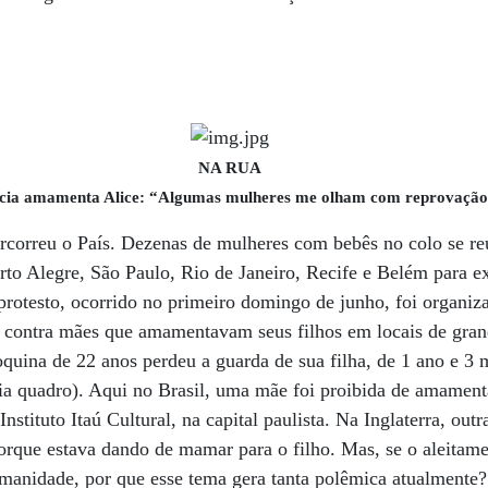
NA RUA
ícia amamenta Alice: “Algumas mulheres me olham com reprovaçã
orreu o País. Dezenas de mulheres com bebês no colo se re
rto Alegre, São Paulo, Rio de Janeiro, Recife e Belém para exi
rotesto, ocorrido no primeiro domingo de junho, foi organiz
o contra mães que amamentavam seus filhos em locais de gran
uina de 22 anos perdeu a guarda de sua filha, de 1 ano e 3 
ia quadro). Aqui no Brasil, uma mãe foi proibida de amament
nstituto Itaú Cultural, na capital paulista. Na Inglaterra, out
porque estava dando de mamar para o filho. Mas, se o aleita
humanidade, por que esse tema gera tanta polêmica atualmente?