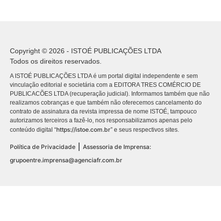
Copyright © 2026 - ISTOÉ PUBLICAÇÕES LTDA
Todos os direitos reservados.
A ISTOÉ PUBLICAÇÕES LTDA é um portal digital independente e sem
vinculação editorial e societária com a EDITORA TRES COMÉRCIO DE
PUBLICACÕES LTDA (recuperação judicial). Informamos também que não
realizamos cobranças e que também não oferecemos cancelamento do
contrato de assinatura da revista impressa de nome ISTOÉ, tampouco
autorizamos terceiros a fazê-lo, nos responsabilizamos apenas pelo
https://istoe.com.br
conteúdo digital “
” e seus respectivos sites.
|
Política de Privacidade
Assessoria de Imprensa:
grupoentre.imprensa@agenciafr.com.br