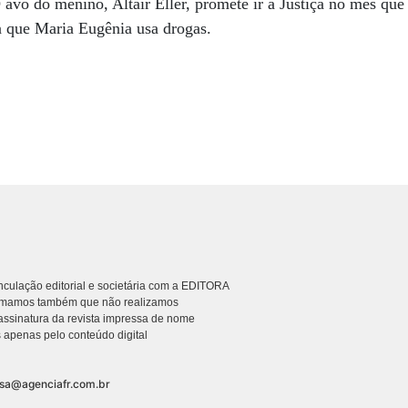
 avô do menino, Altair Eller, promete ir à Justiça no mês que
a que Maria Eugênia usa drogas.
culação editorial e societária com a EDITORA
rmamos também que não realizamos
ssinatura da revista impressa de nome
 apenas pelo conteúdo digital
nsa@agenciafr.com.br