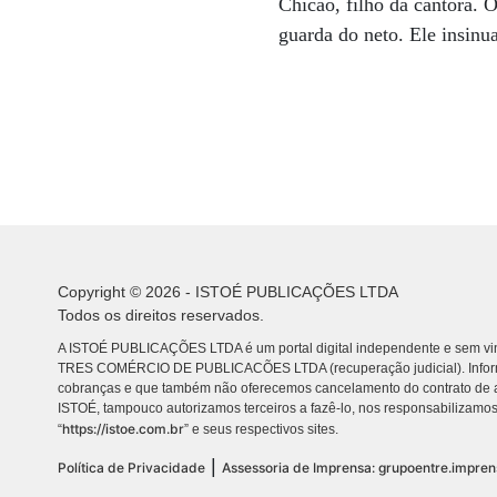
Chicão, filho da cantora. O
guarda do neto. Ele insinu
Copyright © 2026 - ISTOÉ PUBLICAÇÕES LTDA
Todos os direitos reservados.
A ISTOÉ PUBLICAÇÕES LTDA é um portal digital independente e sem vin
TRES COMÉRCIO DE PUBLICACÕES LTDA (recuperação judicial). Info
cobranças e que também não oferecemos cancelamento do contrato de a
ISTOÉ, tampouco autorizamos terceiros a fazê-lo, nos responsabilizamos
https://istoe.com.br
“
” e seus respectivos sites.
|
Política de Privacidade
Assessoria de Imprensa: grupoentre.impre