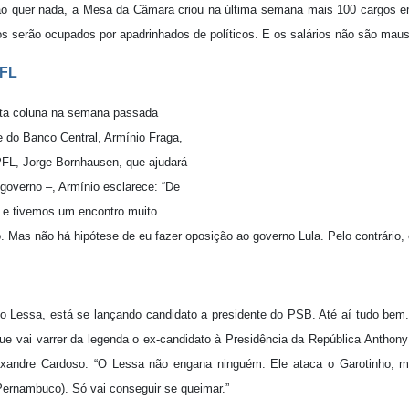
o quer nada, a Mesa da Câmara criou na última semana mais 100 cargos 
os serão ocupados por apadrinhados de políticos. E os salários não são maus:
PFL
esta coluna na semana passada
e do Banco Central, Armínio Fraga,
 PFL, Jorge Bornhausen, que ajudará
 governo –, Armínio esclarece: “De
n e tivemos um encontro muito
o. Mas não há hipótese de eu fazer oposição ao governo Lula. Pelo contrário, 
o Lessa, está se lançando candidato a presidente do PSB. Até aí tudo bem
ue vai varrer da legenda o ex-candidato à Presidência da República Anthon
exandre Cardoso: “O Lessa não engana ninguém. Ele ataca o Garotinho, 
Pernambuco). Só vai conseguir se queimar.”