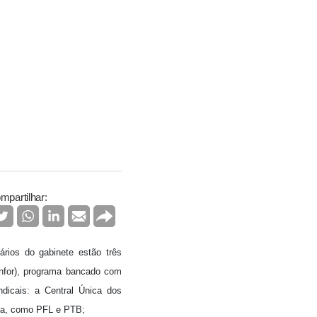
mpartilhar:
rios do gabinete estão três
anfor), programa bancado com
dicais: a Central Única dos
eita, como PFL e PTB;