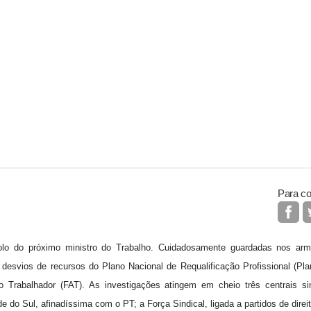
Para co
olo do próximo ministro do Trabalho. Cuidadosamente guardadas nos armá
 desvios de recursos do Plano Nacional de Requalificação Profissional (Pl
 Trabalhador (FAT). As investigações atingem em cheio três centrais sin
e do Sul, afinadíssima com o PT; a Força Sindical, ligada a partidos de dir