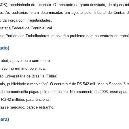
SDS), apadrinhada do tucanato. O montante da grana desviada, de alguns mi
s. As auditorias foram determinadas em agosto pelo Tribunal de Contas d
o da Força com irregularidades,
etaria Federal de Controle. Vai
 o Partido dos Trabalhadores resolverá o problema com as centrais de traba
ado)
bet, aproveitou o corre-corre
isão, no mínimo, polêmica.
o Universitária de Brasília (Fubra)
is, publicidade e marketing”. O contrato é de R$ 542 mil. Mas o Senado já 
a de comunicação pagas pelo contribuinte. No orçamento de 2003, esse apar
R$ 42 milhões para funcionar.
tasse mercado, parece estranho.
ara)