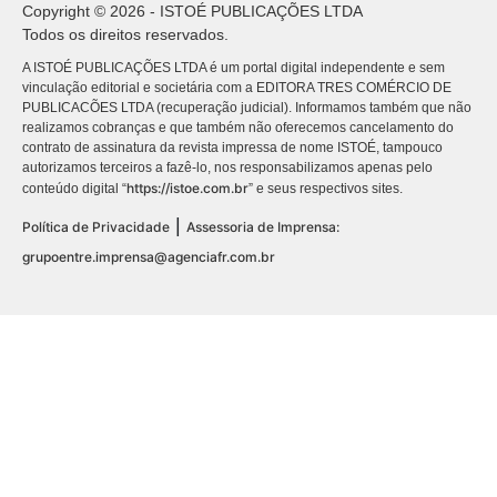
Copyright © 2026 - ISTOÉ PUBLICAÇÕES LTDA
Todos os direitos reservados.
A ISTOÉ PUBLICAÇÕES LTDA é um portal digital independente e sem
vinculação editorial e societária com a EDITORA TRES COMÉRCIO DE
PUBLICACÕES LTDA (recuperação judicial). Informamos também que não
realizamos cobranças e que também não oferecemos cancelamento do
contrato de assinatura da revista impressa de nome ISTOÉ, tampouco
autorizamos terceiros a fazê-lo, nos responsabilizamos apenas pelo
https://istoe.com.br
conteúdo digital “
” e seus respectivos sites.
|
Política de Privacidade
Assessoria de Imprensa:
grupoentre.imprensa@agenciafr.com.br