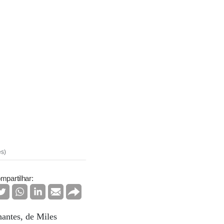
es)
mpartilhar:
hantes, de Miles