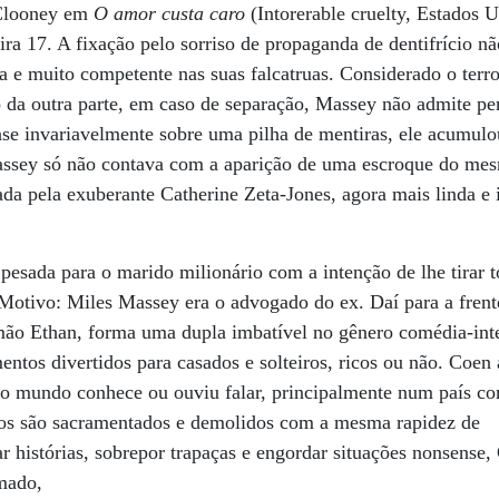
 Clooney em
O amor custa caro
(Intorerable cruelty, Estados 
eira 17. A fixação pelo sorriso de propaganda de dentifrício nã
ta e muito competente nas suas falcatruas. Considerado o terr
o da outra parte, em caso de separação, Massey não admite pe
uase invariavelmente sobre uma pilha de mentiras, ele acumulou
Massey só não contava com a aparição de uma escroque do mes
ada pela exuberante Catherine Zeta-Jones, agora mais linda e 
esada para o marido milionário com a intenção de lhe tirar 
 Motivo: Miles Massey era o advogado do ex. Daí para a frente
mão Ethan, forma uma dupla imbatível no gênero comédia-intel
ntos divertidos para casados e solteiros, ricos ou não. Coen
o mundo conhece ou ouviu falar, principalmente num país c
os são sacramentados e demolidos com a mesma rapidez de
r histórias, sobrepor trapaças e engordar situações nonsense,
mado,