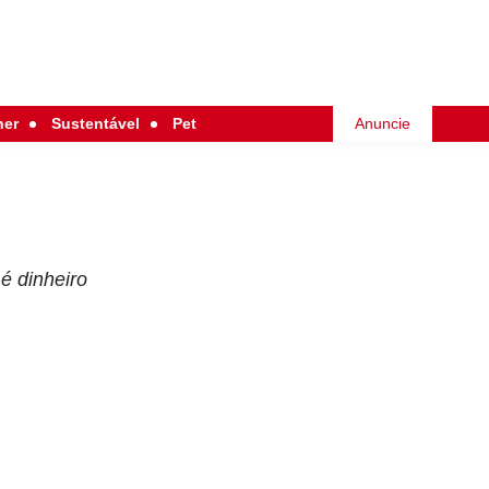
her
Sustentável
Pet
Anuncie
é dinheiro