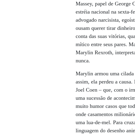
Massey, papel de George
estréia nacional na sexta-f
advogado narcisista, egoís
ousam querer tirar dinheir
conta das suas vitórias, q
mítico entre seus pares. 
Marylin Rexroth, interpret
nunca.
Marylin armou uma cilada p
assim, ela perdeu a causa.
Joel Coen – que, com o ir
uma sucessão de acontecime
muito humor casos que tod
onde casamentos milionári
uma lua-de-mel. Para cruza
linguagem do desenho ani