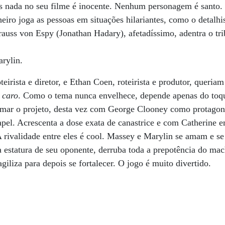
s nada no seu filme é inocente. Nenhum personagem é santo.
heiro joga as pessoas em situações hilariantes, como o detalh
auss von Espy (Jonathan Hadary), afetadíssimo, adentra o tr
rylin.
eirista e diretor, e Ethan Coen, roteirista e produtor, queriam 
 caro
. Como o tema nunca envelhece, depende apenas do toque
tomar o projeto, desta vez com George Clooney como protagon
apel. Acrescenta a dose exata de canastrice e com Catherine 
 rivalidade entre eles é cool. Massey e Marylin se amam e s
estatura de seu oponente, derruba toda a prepotência do mac
agiliza para depois se fortalecer. O jogo é muito divertido.