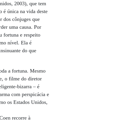
Unidos, 2003), que tem
o é única na vida deste
or dos cônjuges que
rder uma causa. Por
 fortuna e respeito
mo nível. Ela é
insinuante do que
toda a fortuna. Mesmo
, o filme do diretor
igente-bizarra – é
 arma com perspicácia e
omo os Estados Unidos,
 Coen recorre à