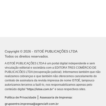
Copyright © 2026 - ISTOÉ PUBLICAÇÕES LTDA
Todos os direitos reservados.
A ISTOÉ PUBLICAÇÕES LTDA é um portal digital independente e sem
vinculação editorial e societária com a EDITORA TRES COMÉRCIO DE
PUBLICACÕES LTDA (recuperação judicial). Informamos também que não
realizamos cobranças e que também não oferecemos cancelamento do
contrato de assinatura da revista impressa de nome ISTOÉ, tampouco
autorizamos terceiros a fazê-lo, nos responsabilizamos apenas pelo
https://istoe.com.br
conteúdo digital “
” e seus respectivos sites.
|
Política de Privacidade
Assessoria de Imprensa:
grupoentre.imprensa@agenciafr.com.br