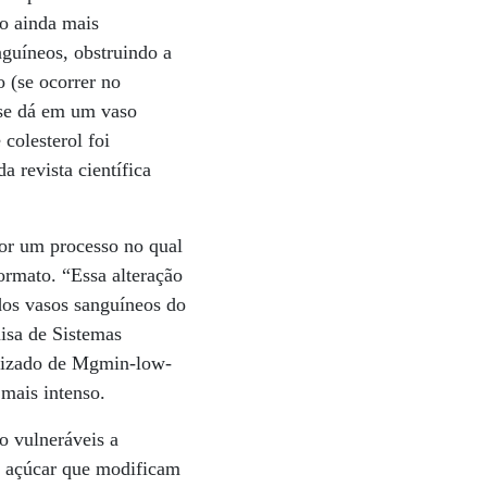
ão ainda mais
nguíneos, obstruindo a
 (se ocorrer no
 se dá em um vaso
colesterol foi
a revista científica
por um processo no qual
ormato. “Essa alteração
dos vasos sanguíneos do
isa de Sistemas
atizado de Mgmin-low-
 mais intenso.
o vulneráveis a
de açúcar que modificam