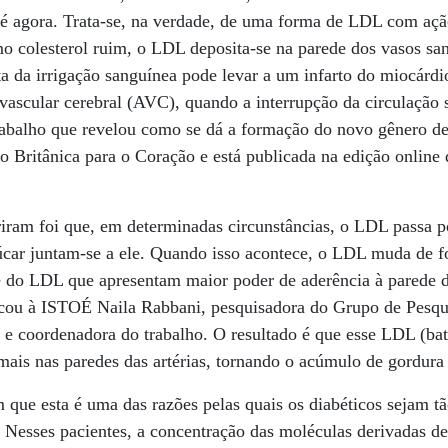
até agora. Trata-se, na verdade, de uma forma de LDL com aç
o colesterol ruim, o LDL deposita-se na parede dos vasos sa
a da irrigação sanguínea pode levar a um infarto do miocárdio
vascular cerebral (AVC), quando a interrupção da circulação
rabalho que revelou como se dá a formação do novo gênero de 
 Britânica para o Coração e está publicada na edição online d
riram foi que, em determinadas circunstâncias, o LDL passa 
úcar juntam-se a ele. Quando isso acontece, o LDL muda de f
ie do LDL que apresentam maior poder de aderência à parede 
icou à ISTOÉ Naila Rabbani, pesquisadora do Grupo de Pesqu
e e coordenadora do trabalho. O resultado é que esse LDL (b
 mais nas paredes das artérias, tornando o acúmulo de gordura
 que esta é uma das razões pelas quais os diabéticos sejam tã
. Nesses pacientes, a concentração das moléculas derivadas 