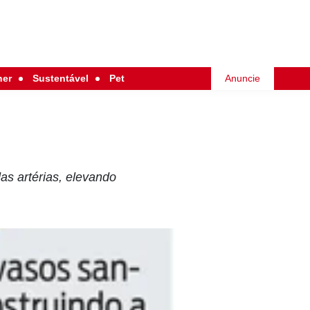
her
Sustentável
Pet
Anuncie
as artérias, elevando