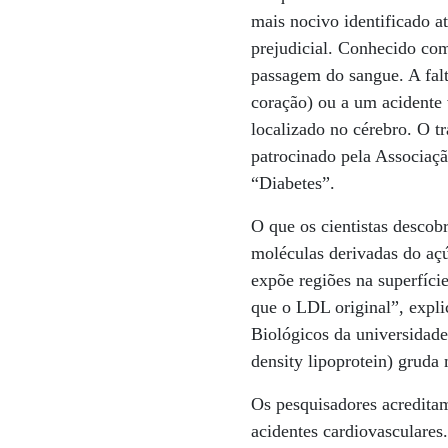
mais nocivo identificado 
prejudicial. Conhecido com
passagem do sangue. A falt
coração) ou a um acidente 
localizado no cérebro. O t
patrocinado pela Associação
“Diabetes”.
O que os cientistas descob
moléculas derivadas do aç
expõe regiões na superfíc
que o LDL original”, expl
Biológicos da universidad
density lipoprotein) gruda
Os pesquisadores acreditam
acidentes cardiovasculares