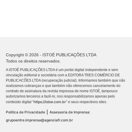
Copyright © 2026 - ISTOÉ PUBLICAÇÕES LTDA
Todos os direitos reservados.
A ISTOÉ PUBLICAÇÕES LTDA é um portal digital independente e sem
vinculação editorial e societária com a EDITORA TRES COMÉRCIO DE
PUBLICACÕES LTDA (recuperação judicial). Informamos também que não
realizamos cobranças e que também não oferecemos cancelamento do
contrato de assinatura da revista impressa de nome ISTOÉ, tampouco
autorizamos terceiros a fazê-lo, nos responsabilizamos apenas pelo
https://istoe.com.br
conteúdo digital “
” e seus respectivos sites.
|
Política de Privacidade
Assessoria de Imprensa:
grupoentre.imprensa@agenciafr.com.br