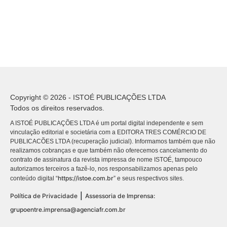
Copyright © 2026 - ISTOÉ PUBLICAÇÕES LTDA
Todos os direitos reservados.
A ISTOÉ PUBLICAÇÕES LTDA é um portal digital independente e sem
vinculação editorial e societária com a EDITORA TRES COMÉRCIO DE
PUBLICACÕES LTDA (recuperação judicial). Informamos também que não
realizamos cobranças e que também não oferecemos cancelamento do
contrato de assinatura da revista impressa de nome ISTOÉ, tampouco
autorizamos terceiros a fazê-lo, nos responsabilizamos apenas pelo
https://istoe.com.br
conteúdo digital “
” e seus respectivos sites.
|
Política de Privacidade
Assessoria de Imprensa:
grupoentre.imprensa@agenciafr.com.br