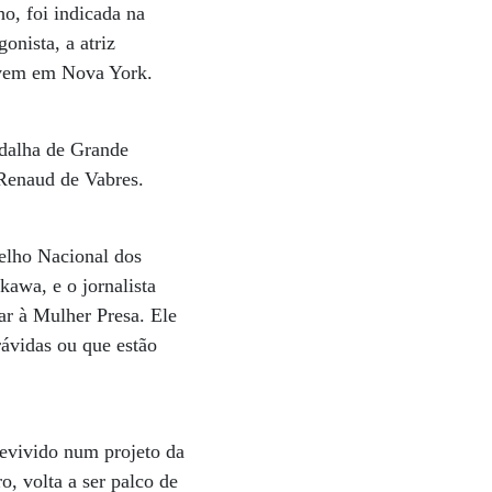
o, foi indicada na
onista, a atriz
e vem em Nova York.
edalha de Grande
 Renaud de Vabres.
selho Nacional dos
kawa, e o jornalista
r à Mulher Presa. Ele
rávidas ou que estão
revivido num projeto da
, volta a ser palco de