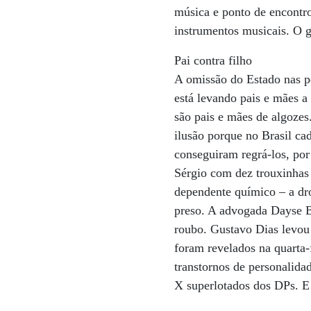
música e ponto de encontro
instrumentos musicais. O g
Pai contra filho
A omissão do Estado nas po
está levando pais e mães a
são pais e mães de algozes.
ilusão porque no Brasil ca
conseguiram regrá-los, po
Sérgio com dez trouxinhas
dependente químico – a dro
preso. A advogada Dayse B
roubo. Gustavo Dias levou 
foram revelados na quarta-
transtornos de personalida
X superlotados dos DPs. E b