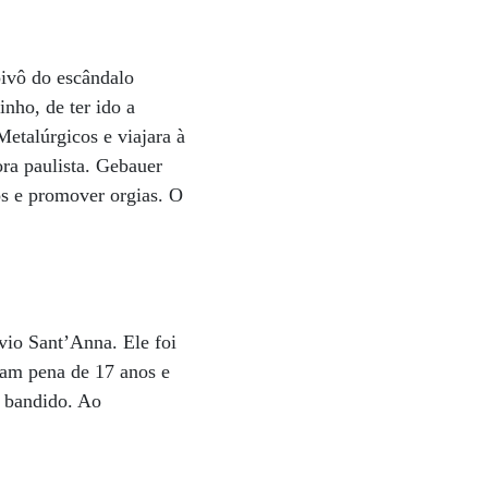
pivô do escândalo
nho, de ter ido a
etalúrgicos e viajara à
ra paulista. Gebauer
os e promover orgias. O
vio Sant’Anna. Ele foi
ram pena de 17 anos e
 bandido. Ao