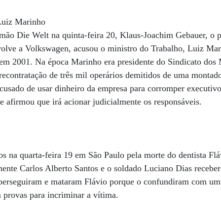
Luiz Marinho
emão Die Welt na quinta-feira 20, Klaus-Joachim Gebauer, o 
volve a Volkswagen, acusou o ministro do Trabalho, Luiz Mari
em 2001. Na época Marinho era presidente do Sindicato dos M
econtratação de três mil operários demitidos de uma montado
acusado de usar dinheiro da empresa para corromper executiv
e afirmou que irá acionar judicialmente os responsáveis.
 na quarta-feira 19 em São Paulo pela morte do dentista Flá
nente Carlos Alberto Santos e o soldado Luciano Dias recebe
s perseguiram e mataram Flávio porque o confundiram com um
 provas para incriminar a vítima.