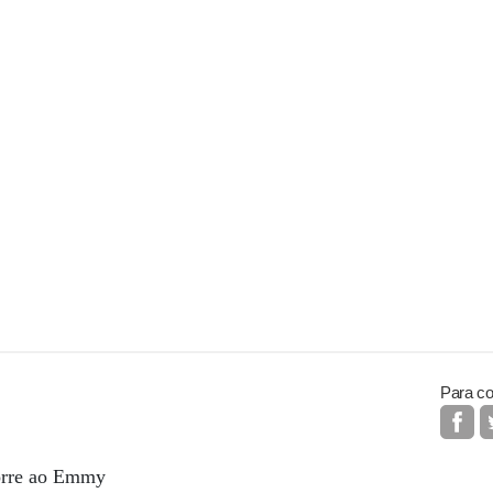
Para co
orre ao Emmy