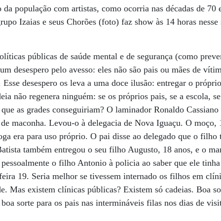
 da população com artistas, como ocorria nas décadas de 70 e 
rupo Izaias e seus Chorões (foto) faz show às 14 horas nesse
líticas públicas de saúde mental e de segurança (como preven
 um desespero pelo avesso: eles não são pais ou mães de víti
 Esse desespero os leva a uma doce ilusão: entregar o próprio 
deia não regenera ninguém: se os próprios pais, se a escola, 
r que as grades conseguiriam? O laminador Ronaldo Cassiano 
 de maconha. Levou-o à delegacia de Nova Iguaçu. O moço, 1
ga era para uso próprio. O pai disse ao delegado que o filho 
atista também entregou o seu filho Augusto, 18 anos, e o ma
pessoalmente o filho Antonio à policia ao saber que ele tinha
feira 19. Seria melhor se tivessem internado os filhos em clín
de. Mas existem clínicas públicas? Existem só cadeias. Boa s
oa sorte para os pais nas intermináveis filas nos dias de visi