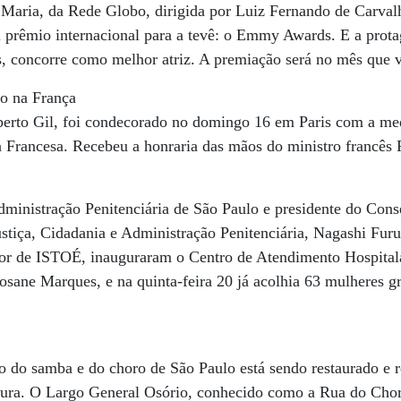
 Maria, da Rede Globo, dirigida por Luiz Fernando de Carvalh
l prêmio internacional para a tevê: o Emmy Awards. E a protag
os, concorre como melhor atriz. A premiação será no mês qu
o na França
lberto Gil, foi condecorado no domingo 16 em Paris com a m
a Francesa. Recebeu a honraria das mãos do ministro francês
dministração Penitenciária de São Paulo e presidente do Con
ustiça, Cidadania e Administração Penitenciária, Nagashi Furu
tor de ISTOÉ, inauguraram o Centro de Atendimento Hospitala
Rosane Marques, e na quinta-feira 20 já acolhia 63 mulheres g
o do samba e do choro de São Paulo está sendo restaurado e 
tura. O Largo General Osório, conhecido como a Rua do Choro