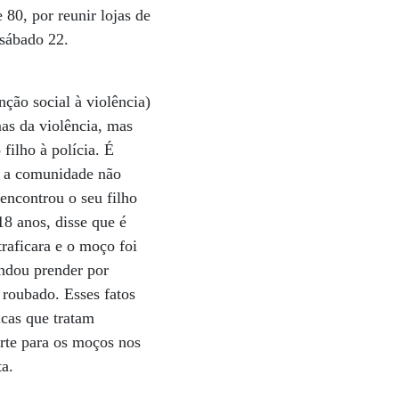
80, por reunir lojas de
 sábado 22.
ção social à violência)
mas da violência, mas
filho à polícia. É
se a comunidade não
encontrou o seu filho
8 anos, disse que é
traficara e o moço foi
ndou prender por
 roubado. Esses fatos
icas que tratam
orte para os moços nos
ta.