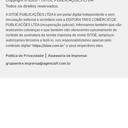
Copyright © 2026 - ISTOÉ PUBLICAÇÕES LTDA
Todos os direitos reservados.
A ISTOÉ PUBLICAÇÕES LTDA é um portal digital independente e sem
vinculação editorial e societária com a EDITORA TRES COMÉRCIO DE
PUBLICACÕES LTDA (recuperação judicial). Informamos também que não
realizamos cobranças e que também não oferecemos cancelamento do
contrato de assinatura da revista impressa de nome ISTOÉ, tampouco
autorizamos terceiros a fazê-lo, nos responsabilizamos apenas pelo
https://istoe.com.br
conteúdo digital “
” e seus respectivos sites.
|
Política de Privacidade
Assessoria de Imprensa:
grupoentre.imprensa@agenciafr.com.br