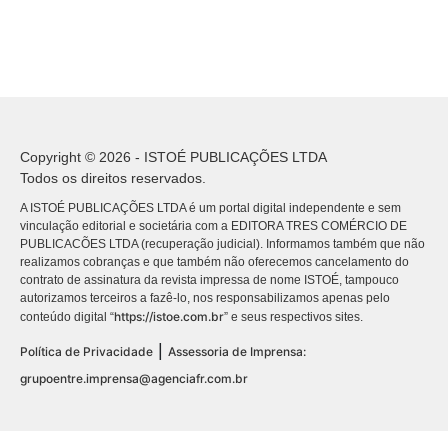
Copyright © 2026 - ISTOÉ PUBLICAÇÕES LTDA
Todos os direitos reservados.
A ISTOÉ PUBLICAÇÕES LTDA é um portal digital independente e sem
vinculação editorial e societária com a EDITORA TRES COMÉRCIO DE
PUBLICACÕES LTDA (recuperação judicial). Informamos também que não
realizamos cobranças e que também não oferecemos cancelamento do
contrato de assinatura da revista impressa de nome ISTOÉ, tampouco
autorizamos terceiros a fazê-lo, nos responsabilizamos apenas pelo
https://istoe.com.br
conteúdo digital “
” e seus respectivos sites.
|
Política de Privacidade
Assessoria de Imprensa:
grupoentre.imprensa@agenciafr.com.br