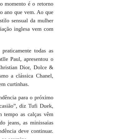
do momento é o retorno
r o ano que vem. Ao que
stilo sensual da mulher
riação inglesa vem com
 praticamente todas as
lle Paul, apresentou o
hristian Dior, Dolce &
mo a clássica Chanel,
em curtinhas.
ndência para o próximo
asião”, diz Tufi Duek,
um tempo as calças vêm
do jeans, as minissaias
ndência deve continuar.