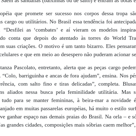
aem as sandálias (baixinhas ou de salto) e entram as botas e
uropéia que promete ser sucesso nos corpos dessa tropa sã
s cargo ou utilitários. No Brasil essa tendência foi antecipada
. “Desfilei as ‘combates’ e aí vieram os modelos inspir
aldo conta que depois do atentado às torres do World Trad
m suas criações. O motivo é um tanto bizarro. Eles pensar
 celulares e que em meio ao desespero não puderam acionar s
anza Pascolato, entretanto, alerta que as peças cargo pedem
. “Colo, barriguinha e ancas de fora ajudam”, ensina. Nos pé
ência, com salto fino e tiras delicadas”, completa. Blusa
 aliados nessa busca pela feminilidade utilitária. Mas 
tudo para se manter femininas, à beira-mar a novidade 
njado em muitas passarelas européias, há muito o estilo surf
ve ganhar espaço nas demais praias do Brasil. Na orla – e só
Nas grandes cidades, composições mais sóbrias caem melhor”,