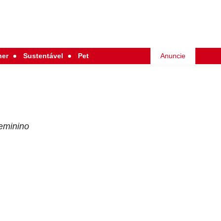
her
Sustentável
Pet
Anuncie
eminino