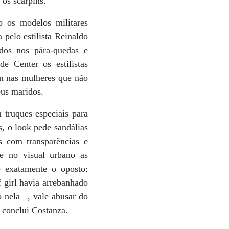
 os scarpins.
o os modelos militares
 pelo estilista Reinaldo
ados nos pára-quedas e
e Center os estilistas
am nas mulheres que não
eus maridos.
 truques especiais para
s, o look pede sandálias
s com transparências e
se no visual urbano as
é exatamente o oposto:
 girl havia arrebanhado
 nela –, vale abusar do
 conclui Costanza.