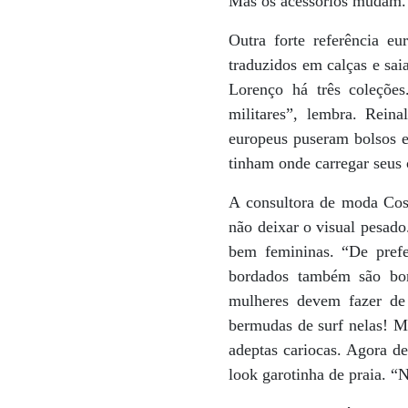
Mas os acessórios mudam. S
Outra forte referência e
traduzidos em calças e saia
Lorenço há três coleções
militares”, lembra. Rein
europeus puseram bolsos e
tinham onde carregar seus
A consultora de moda Cost
não deixar o visual pesado
bem femininas. “De prefer
bordados também são bons
mulheres devem fazer de 
bermudas de surf nelas! Ma
adeptas cariocas. Agora de
look garotinha de praia. “