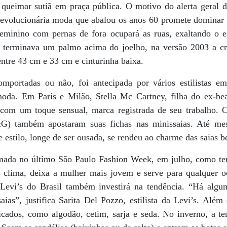
queimar sutiã em praça pública. O motivo do alerta geral 
A revolucionária moda que abalou os anos 60 promete domina
feminino com pernas de fora ocupará as ruas, exaltando o e
ça terminava um palmo acima do joelho, na versão 2003 a c
ntre 43 cm e 33 cm e cinturinha baixa.
mportadas ou não, foi antecipada por vários estilistas em
da. Em Paris e Milão, Stella Mc Cartney, filha do ex-beat
com um toque sensual, marca registrada de seu trabalho. C
G) também apostaram suas fichas nas minissaias. Até mes
e estilo, longe de ser ousada, se rendeu ao charme das saias b
mada no último São Paulo Fashion Week, em julho, como te
clima, deixa a mulher mais jovem e serve para qualquer oc
 Levi’s do Brasil também investirá na tendência. “Há alg
ias”, justifica Sarita Del Pozzo, estilista da Levi’s. Além 
icados, como algodão, cetim, sarja e seda. No inverno, a te