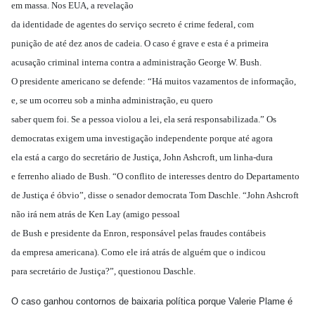
em massa. Nos EUA, a revelação
da identidade de agentes do serviço secreto é crime federal, com
punição de até dez anos de cadeia. O caso é grave e esta é a primeira
acusação criminal interna contra a administração George W. Bush.
O presidente americano se defende: “Há muitos vazamentos de informação,
e, se um ocorreu sob a minha administração, eu quero
saber quem foi. Se a pessoa violou a lei, ela será responsabilizada.” Os
democratas exigem uma investigação independente porque até agora
ela está a cargo do secretário de Justiça, John Ashcroft, um linha-dura
e ferrenho aliado de Bush. “O conflito de interesses dentro do Departamento
de Justiça é óbvio”, disse o senador democrata Tom Daschle. “John Ashcroft
não irá nem atrás de Ken Lay (amigo pessoal
de Bush e presidente da Enron, responsável pelas fraudes contábeis
da empresa americana). Como ele irá atrás de alguém que o indicou
para secretário de Justiça?”, questionou Daschle.
O caso ganhou contornos de baixaria política porque Valerie Plame é