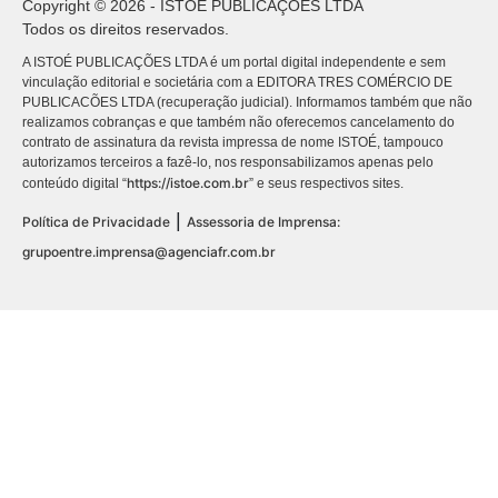
Copyright © 2026 - ISTOÉ PUBLICAÇÕES LTDA
Todos os direitos reservados.
A ISTOÉ PUBLICAÇÕES LTDA é um portal digital independente e sem
vinculação editorial e societária com a EDITORA TRES COMÉRCIO DE
PUBLICACÕES LTDA (recuperação judicial). Informamos também que não
realizamos cobranças e que também não oferecemos cancelamento do
contrato de assinatura da revista impressa de nome ISTOÉ, tampouco
autorizamos terceiros a fazê-lo, nos responsabilizamos apenas pelo
https://istoe.com.br
conteúdo digital “
” e seus respectivos sites.
|
Política de Privacidade
Assessoria de Imprensa:
grupoentre.imprensa@agenciafr.com.br